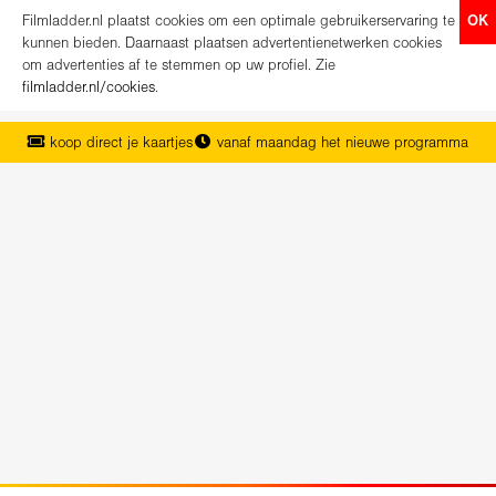
Filmladder.nl plaatst cookies om een optimale gebruikerservaring te
OK
kunnen bieden. Daarnaast plaatsen advertentienetwerken cookies
om advertenties af te stemmen op uw profiel. Zie
filmladder.nl/cookies
.
koop direct je kaartjes
vanaf maandag het nieuwe programma
het complete overzicht van Nederland