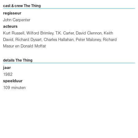
cast & crew The Thing
regisseur
John Carpenter
acteurs
Kurt Russell
,
Wilford Brimley
,
T.K. Carter
,
David Clennon
,
Keith
David
,
Richard Dysart
,
Charles Hallahan
,
Peter Maloney
,
Richard
Masur
en
Donald Moffat
details The Thing
jaar
1982
speelduur
109 minuten