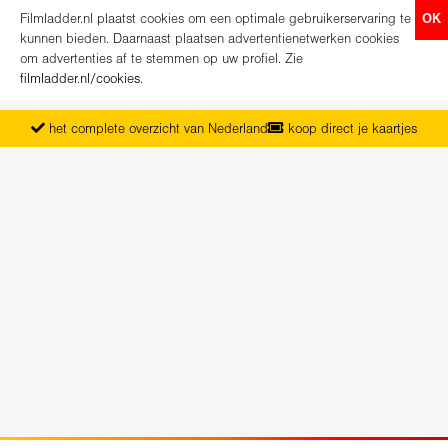
Filmladder.nl plaatst cookies om een optimale gebruikerservaring te
OK
kunnen bieden. Daarnaast plaatsen advertentienetwerken cookies
om advertenties af te stemmen op uw profiel. Zie
filmladder.nl/cookies
.
het complete overzicht van Nederland
koop direct je kaartjes
vanaf maandag het nieuwe programma