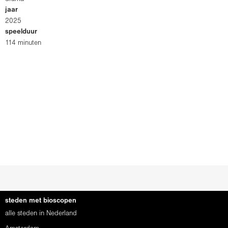
jaar
2025
speelduur
114 minuten
steden met bioscopen
alle steden in Nederland