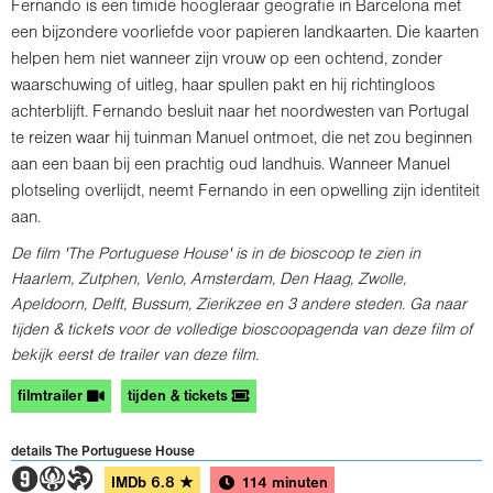
Fernando is een timide hoogleraar geografie in Barcelona met
een bijzondere voorliefde voor papieren landkaarten. Die kaarten
helpen hem niet wanneer zijn vrouw op een ochtend, zonder
waarschuwing of uitleg, haar spullen pakt en hij richtingloos
achterblijft. Fernando besluit naar het noordwesten van Portugal
te reizen waar hij tuinman Manuel ontmoet, die net zou beginnen
aan een baan bij een prachtig oud landhuis. Wanneer Manuel
plotseling overlijdt, neemt Fernando in een opwelling zijn identiteit
aan.
De film 'The Portuguese House' is in de bioscoop te zien in
Haarlem, Zutphen, Venlo, Amsterdam, Den Haag, Zwolle,
Apeldoorn, Delft, Bussum, Zierikzee en
3 andere steden
. Ga naar
tijden & tickets voor de volledige bioscoopagenda van deze film of
bekijk eerst de trailer van deze film.
filmtrailer
tijden & tickets
details The Portuguese House
3AT
IMDb
6.8
★
114 minuten