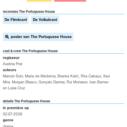
recensies The Portuguese House
De Filmkrant
De Volkskrant
poster van The Portuguese House
cast & crew The Portuguese House
regisseur
Avelina Prat
acteurs
Manolo Solo
,
Maria de Medeiros
,
Branka Katić
,
Rita Cabaço
,
Xavi
Mira
,
Morgan Blasco
,
Gonçalo Dantas
,
Rui Morisson
,
Ivan Barnev
en
Luísa Cruz
details The Portuguese House
in première op
02-07-2026
genre
drama