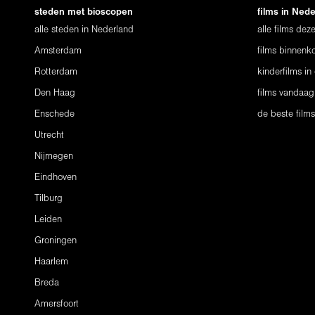
steden met bioscopen
films in Ned
alle steden in Nederland
alle films de
Amsterdam
films binnenko
Rotterdam
kinderfilms in
Den Haag
films vandaag
Enschede
de beste film
Utrecht
Nijmegen
Eindhoven
Tilburg
Leiden
Groningen
Haarlem
Breda
Amersfoort