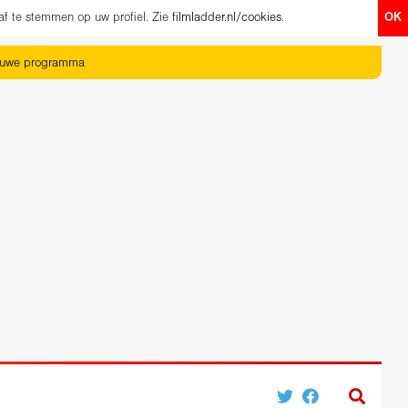
af te stemmen op uw profiel. Zie
filmladder.nl/cookies
.
OK
euwe programma