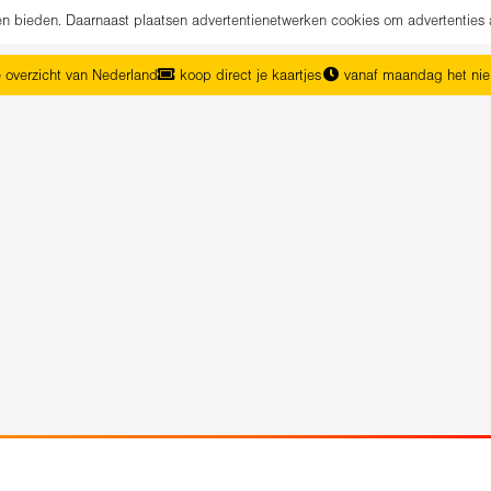
nen bieden. Daarnaast plaatsen advertentienetwerken cookies om advertenties 
 overzicht van Nederland
koop direct je kaartjes
vanaf maandag het ni