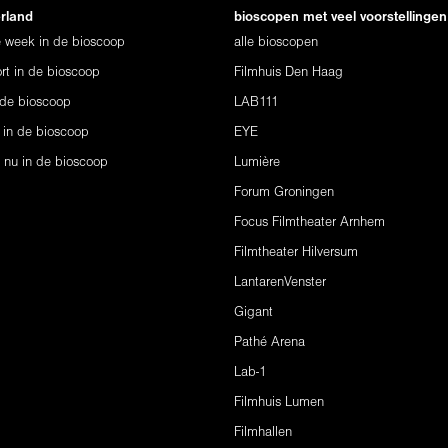
erland
bioscopen met veel voorstellingen
ze week in de bioscoop
alle bioscopen
rt in de bioscoop
Filmhuis Den Haag
 de bioscoop
LAB111
 in de bioscoop
EYE
s nu in de bioscoop
Lumière
Forum Groningen
Focus Filmtheater Arnhem
Filmtheater Hilversum
LantarenVenster
Gigant
Pathé Arena
Lab-1
Filmhuis Lumen
Filmhallen