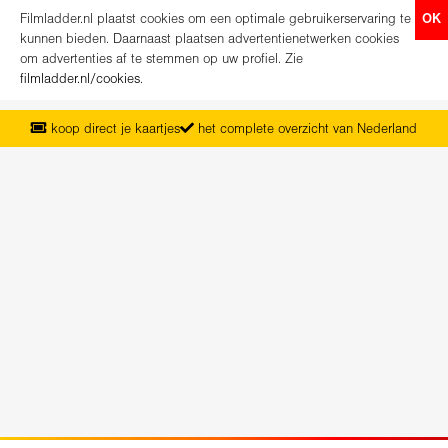
Filmladder.nl plaatst cookies om een optimale gebruikerservaring te
OK
kunnen bieden. Daarnaast plaatsen advertentienetwerken cookies
om advertenties af te stemmen op uw profiel. Zie
filmladder.nl/cookies
.
koop direct je kaartjes
het complete overzicht van Nederland
vanaf maandag het nieuwe programma