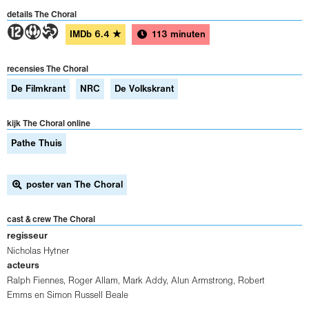
details The Choral
4ST
IMDb
6.4
★
113 minuten
recensies The Choral
De Filmkrant
NRC
De Volkskrant
kijk The Choral online
Pathe Thuis
poster van The Choral
cast & crew The Choral
regisseur
Nicholas Hytner
acteurs
Ralph Fiennes
,
Roger Allam
,
Mark Addy
,
Alun Armstrong
,
Robert
Emms
en
Simon Russell Beale