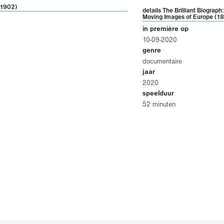
-1902)
details The Brilliant Biograph:
Moving Images of Europe (1
in première op
10-09-2020
genre
documentaire
jaar
2020
speelduur
52 minuten