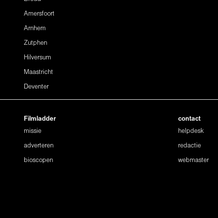
Amersfoort
Arnhem
Zutphen
Hilversum
Maastricht
Deventer
Filmladder
contact
missie
helpdesk
adverteren
redactie
bioscopen
webmaster