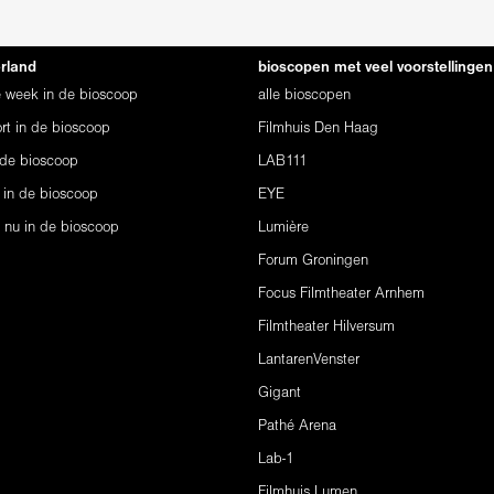
erland
bioscopen met veel voorstellingen
ze week in de bioscoop
alle bioscopen
rt in de bioscoop
Filmhuis Den Haag
 de bioscoop
LAB111
 in de bioscoop
EYE
s nu in de bioscoop
Lumière
Forum Groningen
Focus Filmtheater Arnhem
Filmtheater Hilversum
LantarenVenster
Gigant
Pathé Arena
Lab-1
Filmhuis Lumen