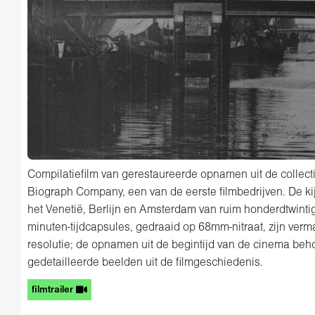
Compilatiefilm van gerestaureerde opnamen uit de collec
Biograph Company, een van de eerste filmbedrijven. De k
het Venetië, Berlijn en Amsterdam van ruim honderdtwinti
minuten-tijdcapsules, gedraaid op 68mm-nitraat, zijn ve
resolutie; de opnamen uit de begintijd van de cinema behor
gedetailleerde beelden uit de filmgeschiedenis.
filmtrailer