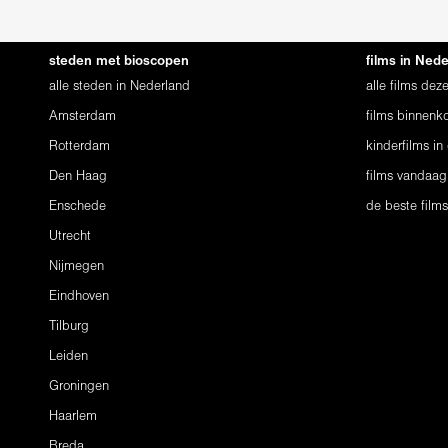
steden met bioscopen
films in Ned
alle steden in Nederland
alle films de
Amsterdam
films binnenko
Rotterdam
kinderfilms in
Den Haag
films vandaag
Enschede
de beste film
Utrecht
Nijmegen
Eindhoven
Tilburg
Leiden
Groningen
Haarlem
Breda