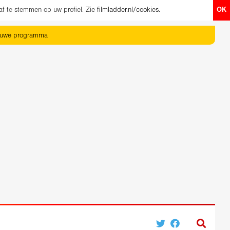
af te stemmen op uw profiel. Zie
filmladder.nl/cookies
.
OK
euwe programma