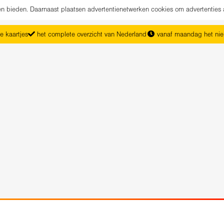
nen bieden. Daarnaast plaatsen advertentienetwerken cookies om advertenties 
e kaartjes
het complete overzicht van Nederland
vanaf maandag het ni