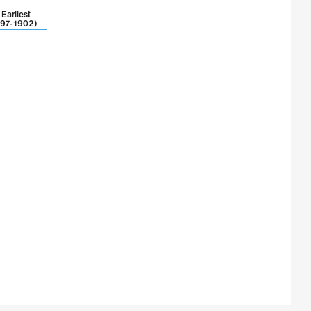
 Earliest
897-1902)