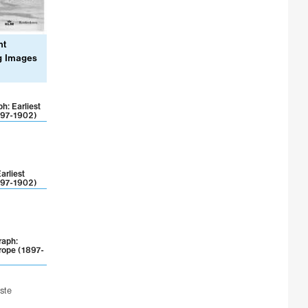
nt
ng Images
ph: Earliest
897-1902)
arliest
897-1902)
raph:
rope (1897-
ste