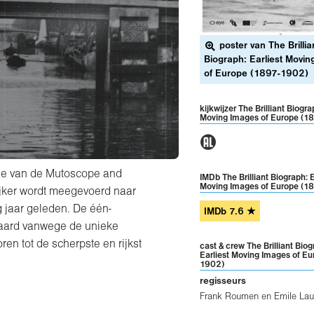
poster van The Brillia
Biograph: Earliest Movi
of Europe (1897-1902)
kijkwijzer The Brilliant Biogra
Moving Images of Europe (1
1
tie van de Mutoscope and
IMDb The Brilliant Biograph: E
Moving Images of Europe (1
ijker wordt meegevoerd naar
g jaar geleden. De één-
IMDb
7.6
★
rmaard vanwege de unieke
en tot de scherpste en rijkst
cast & crew The Brilliant Biog
Earliest Moving Images of Eu
1902)
regisseurs
Frank Roumen
en
Emile Lau