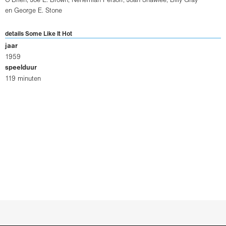
O'Brien
,
Joe E. Brown
,
Nehemiah Persoff
,
Joan Shawlee
,
Billy Gray
en
George E. Stone
details Some Like It Hot
jaar
1959
speelduur
119 minuten