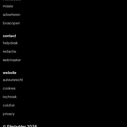
missie
adverteren
bioscopen
contact
helpdesk
redactie
webmaster
website
auteursrecht
cookies
techniek
colofon
privacy
© Filmladder 2026