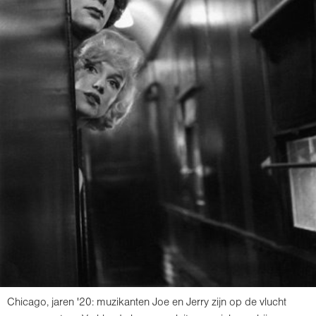
Chicago, jaren '20: muzikanten Joe en Jerry zijn op de vlucht