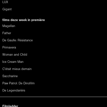
LUX
Gigant
films deze week in première
Magellan
Father
De Gaulle: Résistance
Primavera
Woman and Child
Ice Cream Man
C'était mieux demain
Saccharine
Paw Patrol: De Dinofilm
De Legendariërs
Filmladder