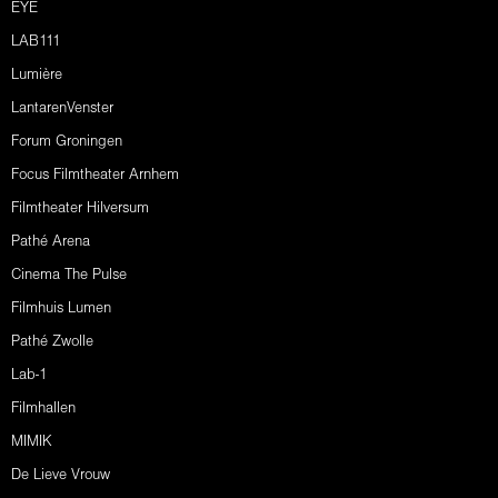
EYE
LAB111
Lumière
LantarenVenster
Forum Groningen
Focus Filmtheater Arnhem
Filmtheater Hilversum
Pathé Arena
Cinema The Pulse
Filmhuis Lumen
Pathé Zwolle
Lab-1
Filmhallen
MIMIK
De Lieve Vrouw