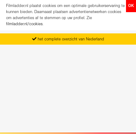
Filmladder.nl plaatst cookies om een optimale gebruikerservaring te
OK
kunnen bieden. Daarnaast plaatsen advertentienetwerken cookies
om advertenties af te stemmen op uw profiel. Zie
filmladder.nl/cookies
.
het complete overzicht van Nederland
vanaf maandag het nieuwe programma
koop direct je kaartjes