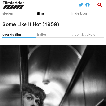
steden
films
in de buurt
Some Like It Hot (1959)
over de film
trailer
tijden & tickets