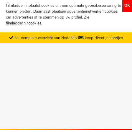
Filmladder.nl plaatst cookies om een optimale gebruikerservaring te
OK
kunnen bieden. Daarnaast plaatsen advertentienetwerken cookies
om advertenties af te stemmen op uw profiel. Zie
filmladder.nl/cookies
.
het complete overzicht van Nederland
koop direct je kaartjes
vanaf maandag het nieuwe programma