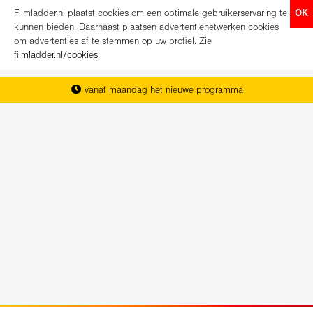
Filmladder.nl plaatst cookies om een optimale gebruikerservaring te
OK
kunnen bieden. Daarnaast plaatsen advertentienetwerken cookies
om advertenties af te stemmen op uw profiel. Zie
filmladder.nl/cookies
.
vanaf maandag het nieuwe programma
het complete overzicht van Nederland
koop direct je kaartjes