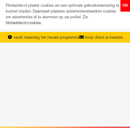
Filmladder.nl plaatst cookies om een optimale gebruikerservaring te
OK
kunnen bieden. Daarnaast plaatsen advertentienetwerken cookies
om advertenties af te stemmen op uw profiel. Zie
filmladder.nl/cookies
.
vanaf maandag het nieuwe programma
koop direct je kaartjes
het complete overzicht van Nederland