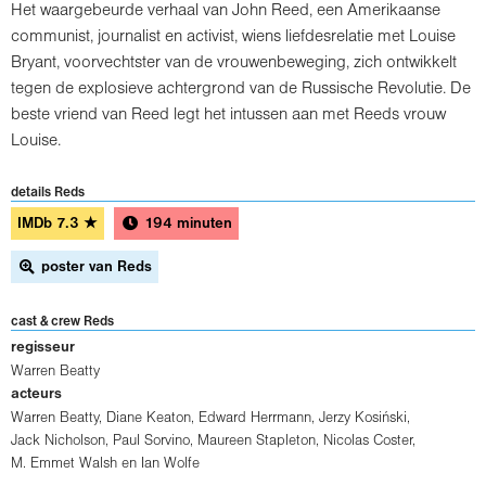
Het waargebeurde verhaal van John Reed, een Amerikaanse
communist, journalist en activist, wiens liefdesrelatie met Louise
Bryant, voorvechtster van de vrouwenbeweging, zich ontwikkelt
tegen de explosieve achtergrond van de Russische Revolutie. De
beste vriend van Reed legt het intussen aan met Reeds vrouw
Louise.
details Reds
IMDb
7.3
★
194 minuten
poster van Reds
cast & crew Reds
regisseur
Warren Beatty
acteurs
Warren Beatty
,
Diane Keaton
,
Edward Herrmann
,
Jerzy Kosiński
,
Jack Nicholson
,
Paul Sorvino
,
Maureen Stapleton
,
Nicolas Coster
,
M. Emmet Walsh
en
Ian Wolfe