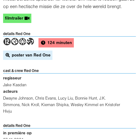
op een hectische missie die ze over de hele wereld brengt.
filmtrailer
details Red One
4GAT
124 minuten
poster van Red One
cast & crew Red One
regisseur
Jake Kasdan
acteurs
Dwayne Johnson
,
Chris Evans
,
Lucy Liu
,
Bonnie Hunt
,
J.K.
Simmons
,
Nick Kroll
,
Kiernan Shipka
,
Wesley Kimmel
en
Kristofer
Hivju
details Red One
in première op