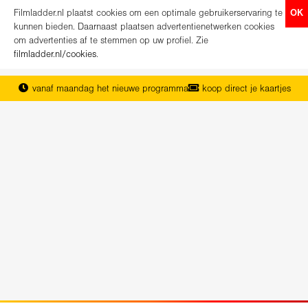
Filmladder.nl plaatst cookies om een optimale gebruikerservaring te
OK
kunnen bieden. Daarnaast plaatsen advertentienetwerken cookies
om advertenties af te stemmen op uw profiel. Zie
filmladder.nl/cookies
.
vanaf maandag het nieuwe programma
koop direct je kaartjes
het complete overzicht van Nederland