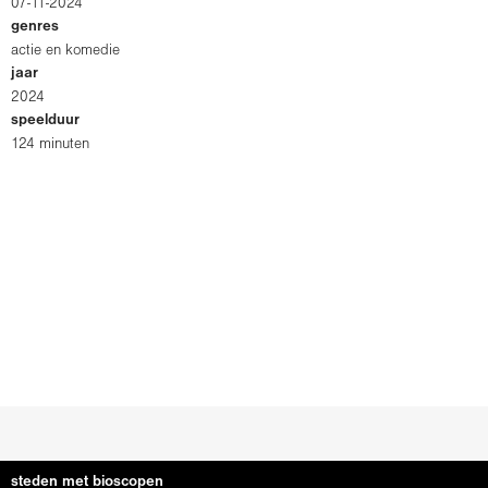
07-11-2024
genres
actie en komedie
jaar
2024
speelduur
124 minuten
steden met bioscopen