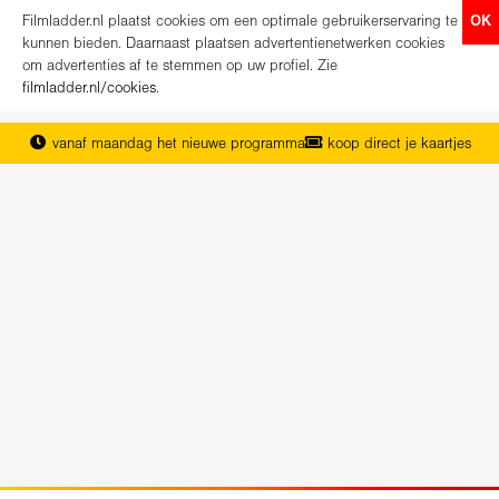
Filmladder.nl plaatst cookies om een optimale gebruikerservaring te
OK
kunnen bieden. Daarnaast plaatsen advertentienetwerken cookies
om advertenties af te stemmen op uw profiel. Zie
filmladder.nl/cookies
.
vanaf maandag het nieuwe programma
koop direct je kaartjes
het complete overzicht van Nederland