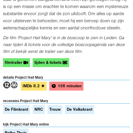
is op een missie om erachter te komen waarom een mysterieuze
substantie ervoor zorgt dat de zon uitdooft. Om alles op aarde
voor uitsterven te behoeden, moet hij een beroep doen op zijn
wetenschappelijke kennis en een aantal onorthodoxe ideeën.
De film 'Project Hail Mary' is in de bioscoop te zien in Leiden. Ga
naar tijden & tickets voor de volledige bioscoopagenda van deze
film of bekijk eerst de trailer van deze film.
filmtrailer
tijden & tickets
details Project Hail Mary
4A
IMDb
8.2
★
156 minuten
recensies Project Hail Mary
De Filmkrant
NRC
Trouw
De Volkskrant
kijk Project Hail Mary online