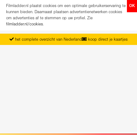
Filmladder.nl plaatst cookies om een optimale gebruikerservaring te
OK
kunnen bieden. Daarnaast plaatsen advertentienetwerken cookies
om advertenties af te stemmen op uw profiel. Zie
filmladder.nl/cookies
.
het complete overzicht van Nederland
koop direct je kaartjes
vanaf maandag het nieuwe programma