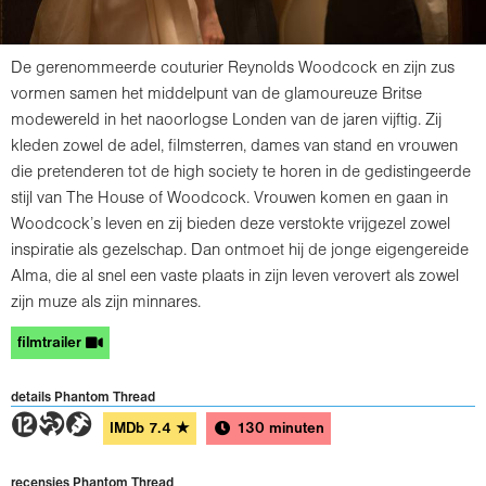
De gerenommeerde couturier Reynolds Woodcock en zijn zus
vormen samen het middelpunt van de glamoureuze Britse
modewereld in het naoorlogse Londen van de jaren vijftig. Zij
kleden zowel de adel, filmsterren, dames van stand en vrouwen
die pretenderen tot de high society te horen in de gedistingeerde
stijl van The House of Woodcock. Vrouwen komen en gaan in
Woodcock’s leven en zij bieden deze verstokte vrijgezel zowel
inspiratie als gezelschap. Dan ontmoet hij de jonge eigengereide
Alma, die al snel een vaste plaats in zijn leven verovert als zowel
zijn muze als zijn minnares.
filmtrailer
details Phantom Thread
4TH
IMDb
7.4
★
130 minuten
recensies Phantom Thread