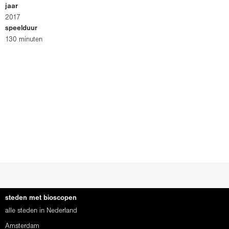
jaar
2017
speelduur
130 minuten
steden met bioscopen
alle steden in Nederland
Amsterdam