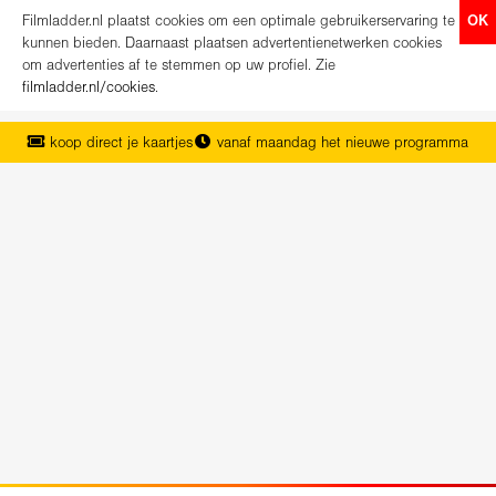
Filmladder.nl plaatst cookies om een optimale gebruikerservaring te
OK
kunnen bieden. Daarnaast plaatsen advertentienetwerken cookies
om advertenties af te stemmen op uw profiel. Zie
filmladder.nl/cookies
.
koop direct je kaartjes
vanaf maandag het nieuwe programma
het complete overzicht van Nederland