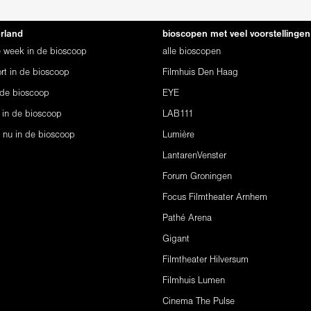
erland
bioscopen met veel voorstellingen
ze week in de bioscoop
alle bioscopen
rt in de bioscoop
Filmhuis Den Haag
 de bioscoop
EYE
 in de bioscoop
LAB111
s nu in de bioscoop
Lumière
LantarenVenster
Forum Groningen
Focus Filmtheater Arnhem
Pathé Arena
Gigant
Filmtheater Hilversum
Filmhuis Lumen
Cinema The Pulse