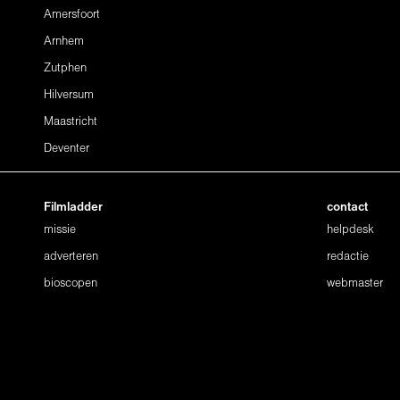
Amersfoort
Arnhem
Zutphen
Hilversum
Maastricht
Deventer
Filmladder
contact
missie
helpdesk
adverteren
redactie
bioscopen
webmaster