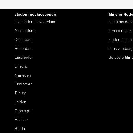
steden met bioscopen
films in Ned
alle steden in Nederland
alle films de
Amsterdam
films binnenko
Den Haag
kinderfilms in
Rotterdam
films vandaag
Enschede
de beste film
Utrecht
Nijmegen
Eindhoven
Tilburg
Leiden
Groningen
Haarlem
Breda