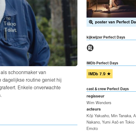
poster van Perfect D
kijkwijzer Perfect Days
1
IMDb Perfect Days
n als schoonmaker van
IMDb
7.9
★
 dagelijkse routine geniet hij
grafeert. Enkele onverwachte
cast & crew Perfect Days
.
regisseur
Wim Wenders
acteurs
Kôji Yakusho
,
Min Tanaka
,
A
Nakano
,
Yumi Asô
en
Tokio
Emoto