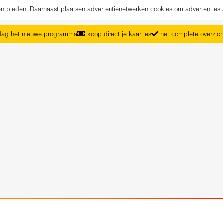
nen bieden. Daarnaast plaatsen advertentienetwerken cookies om advertenties 
ag het nieuwe programma
koop direct je kaartjes
het complete overzic