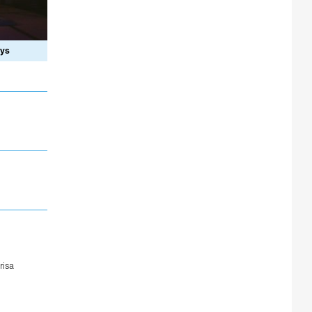
ays
risa