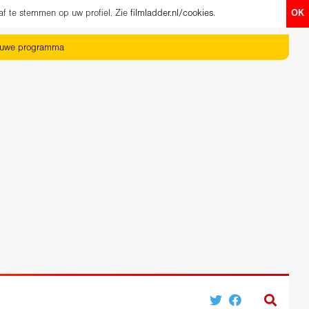
af te stemmen op uw profiel. Zie
filmladder.nl/cookies
.
OK
euwe programma