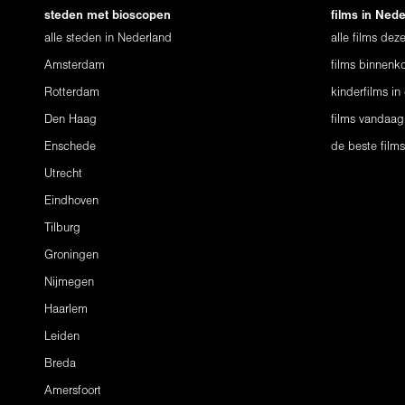
steden met bioscopen
films in Ned
alle steden in Nederland
alle films de
Amsterdam
films binnenko
Rotterdam
kinderfilms in
Den Haag
films vandaag
Enschede
de beste film
Utrecht
Eindhoven
Tilburg
Groningen
Nijmegen
Haarlem
Leiden
Breda
Amersfoort