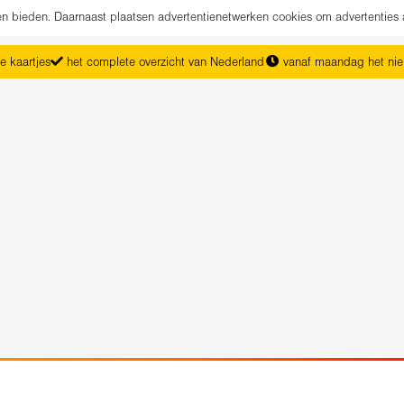
nen bieden. Daarnaast plaatsen advertentienetwerken cookies om advertenties 
e kaartjes
het complete overzicht van Nederland
vanaf maandag het ni