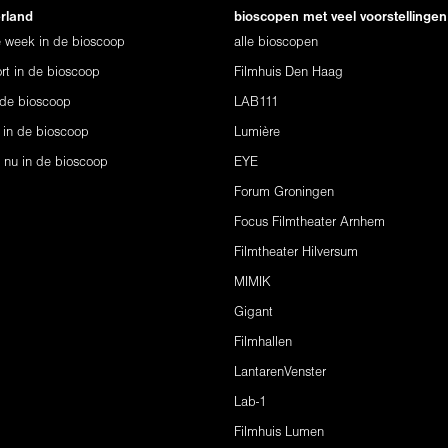
erland
bioscopen met veel voorstellingen
ze week in de bioscoop
alle bioscopen
rt in de bioscoop
Filmhuis Den Haag
 de bioscoop
LAB111
 in de bioscoop
Lumière
s nu in de bioscoop
EYE
Forum Groningen
Focus Filmtheater Arnhem
Filmtheater Hilversum
MIMIK
Gigant
Filmhallen
LantarenVenster
Lab-1
Filmhuis Lumen