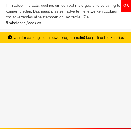
Filmladder.nl plaatst cookies om een optimale gebruikerservaring te
OK
kunnen bieden. Daarnaast plaatsen advertentienetwerken cookies
om advertenties af te stemmen op uw profiel. Zie
filmladder.nl/cookies
.
vanaf maandag het nieuwe programma
koop direct je kaartjes
het complete overzicht van Nederland