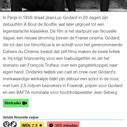
In Parijs in 1959 draait Jean-Luc Godard in 20 dagen zijn
debuutfilm À Bout de Souffle, wat later uitgroeit tot een
legendarische klassieker. De film is het startpunt van Nouvelle
Vague, een nieuwe stroming binnen de Franse cinema. Godard,
die tot dan toe filmcriticus is en schrijft voor het gerenommeerde
Cahiers du Cinéma, besluit dat zelf films maken de beste kritiek
is. Hij krijgt financiering voor een lowbudgetfilm en zet het
scenario van François Truffaut, over een gangsterkoppel, naar
eigen hand. Ondanks twijfels van cast en crew over Godard's
merkwaardige werkwijze blijkt zijn debuut een schot in de roos;
met ruim 2,5 miljoen bezoekers in Frankrijk, prijzen voor Godard
en een BAFTA nominatie voor hoofdrolspeelster Jean Seberg.
filmtrailer
details Nouvelle vague
4H
IMDb
7.3
★
105 minuten