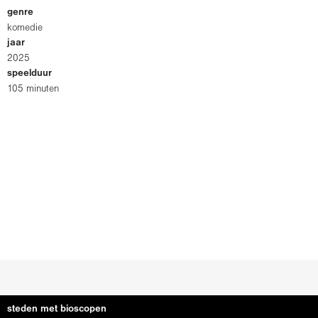
genre
komedie
jaar
2025
speelduur
105 minuten
steden met bioscopen