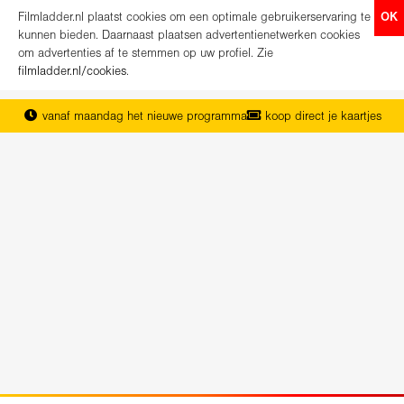
Filmladder.nl plaatst cookies om een optimale gebruikerservaring te
OK
kunnen bieden. Daarnaast plaatsen advertentienetwerken cookies
om advertenties af te stemmen op uw profiel. Zie
filmladder.nl/cookies
.
vanaf maandag het nieuwe programma
koop direct je kaartjes
het complete overzicht van Nederland