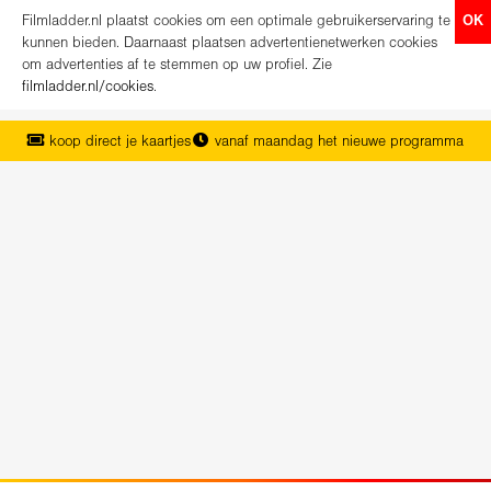
Filmladder.nl plaatst cookies om een optimale gebruikerservaring te
OK
kunnen bieden. Daarnaast plaatsen advertentienetwerken cookies
om advertenties af te stemmen op uw profiel. Zie
filmladder.nl/cookies
.
koop direct je kaartjes
vanaf maandag het nieuwe programma
het complete overzicht van Nederland