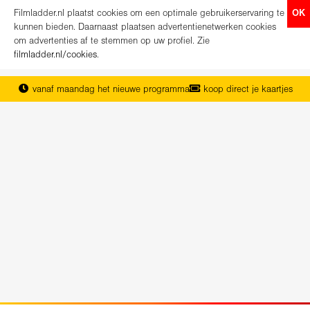
Filmladder.nl plaatst cookies om een optimale gebruikerservaring te
OK
kunnen bieden. Daarnaast plaatsen advertentienetwerken cookies
om advertenties af te stemmen op uw profiel. Zie
filmladder.nl/cookies
.
vanaf maandag het nieuwe programma
koop direct je kaartjes
het complete overzicht van Nederland