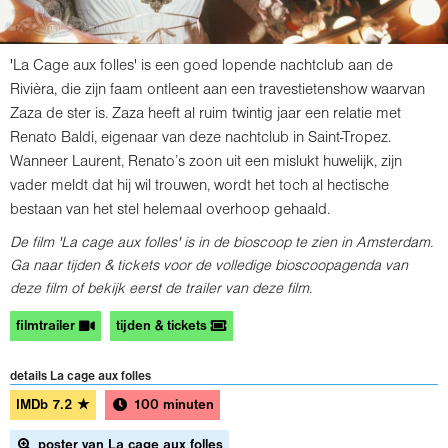
'La Cage aux folles' is een goed lopende nachtclub aan de
Rivièra, die zijn faam ontleent aan een travestietenshow waarvan
Zaza de ster is. Zaza heeft al ruim twintig jaar een relatie met
Renato Baldi, eigenaar van deze nachtclub in Saint-Tropez.
Wanneer Laurent, Renato’s zoon uit een mislukt huwelijk, zijn
vader meldt dat hij wil trouwen, wordt het toch al hectische
bestaan van het stel helemaal overhoop gehaald.
De film 'La cage aux folles' is in de bioscoop te zien in Amsterdam.
Ga naar tijden & tickets voor de volledige bioscoopagenda van
deze film of bekijk eerst de trailer van deze film.
filmtrailer
tijden & tickets
details La cage aux folles
IMDb
7.2
★
100 minuten
poster van La cage aux folles