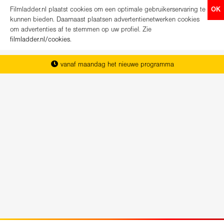
Filmladder.nl plaatst cookies om een optimale gebruikerservaring te
OK
kunnen bieden. Daarnaast plaatsen advertentienetwerken cookies
om advertenties af te stemmen op uw profiel. Zie
filmladder.nl/cookies
.
vanaf maandag het nieuwe programma
het complete overzicht van Nederland
koop direct je kaartjes