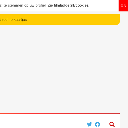
af te stemmen op uw profiel. Zie
filmladder.nl/cookies
.
OK
irect je kaartjes