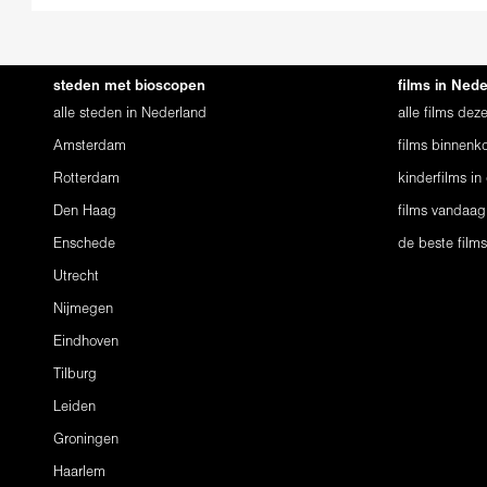
steden met bioscopen
films in Ned
alle steden in Nederland
alle films de
Amsterdam
films binnenko
Rotterdam
kinderfilms in
Den Haag
films vandaag
Enschede
de beste film
Utrecht
Nijmegen
Eindhoven
Tilburg
Leiden
Groningen
Haarlem