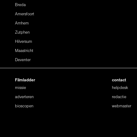
Breda
Amersfoort
Arnhem
Zutphen
Hilversum
Maastricht
Deventer
Filmladder
contact
missie
helpdesk
adverteren
redactie
bioscopen
webmaster