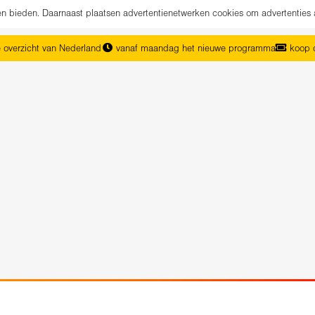
nen bieden. Daarnaast plaatsen advertentienetwerken cookies om advertenties 
 overzicht van Nederland
vanaf maandag het nieuwe programma
koop d