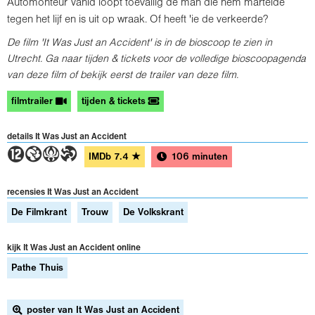
Automonteur Vahid loopt toevallig de man die hem martelde
tegen het lijf en is uit op wraak. Of heeft 'ie de verkeerde?
De film 'It Was Just an Accident' is in de bioscoop te zien in
Utrecht. Ga naar tijden & tickets voor de volledige bioscoopagenda
van deze film of bekijk eerst de trailer van deze film.
filmtrailer
tijden & tickets
details It Was Just an Accident
4GAT
IMDb
7.4
★
106 minuten
recensies It Was Just an Accident
De Filmkrant
Trouw
De Volkskrant
kijk It Was Just an Accident online
Pathe Thuis
poster van It Was Just an Accident