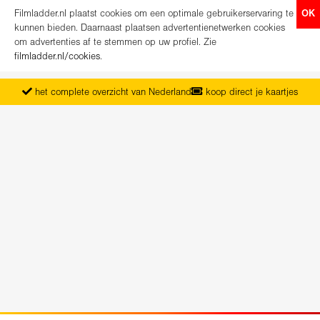
Filmladder.nl plaatst cookies om een optimale gebruikerservaring te
OK
kunnen bieden. Daarnaast plaatsen advertentienetwerken cookies
om advertenties af te stemmen op uw profiel. Zie
filmladder.nl/cookies
.
het complete overzicht van Nederland
koop direct je kaartjes
vanaf maandag het nieuwe programma