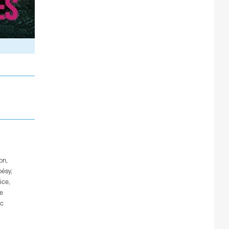
on
,
oésy
,
ice
,
e
ic