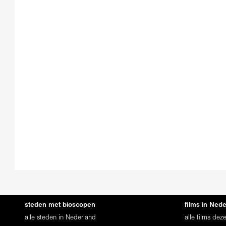
steden met bioscopen
films in Ned
alle steden in Nederland
alle films de