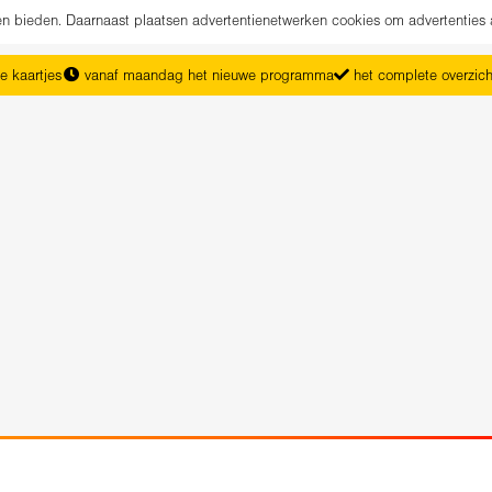
nen bieden. Daarnaast plaatsen advertentienetwerken cookies om advertenties 
e kaartjes
vanaf maandag het nieuwe programma
het complete overzic