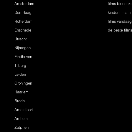
Amsterdam
films binnenko
Den Haag
kinderfilms in
Rotterdam
films vandaag
Enschede
de beste film
Utrecht
Nijmegen
Eindhoven
Tilburg
Leiden
Groningen
Haarlem
Breda
Amersfoort
Arnhem
Zutphen