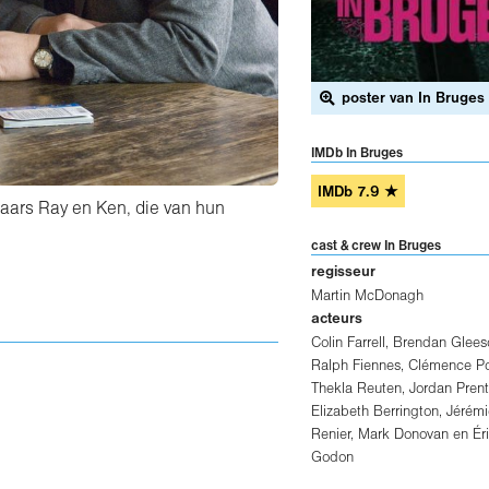
poster van In Bruges
IMDb In Bruges
IMDb
7.9
★
aars Ray en Ken, die van hun
cast & crew In Bruges
regisseur
Martin McDonagh
acteurs
Colin Farrell
,
Brendan Glees
Ralph Fiennes
,
Clémence P
Thekla Reuten
,
Jordan Prent
Elizabeth Berrington
,
Jérémi
Renier
,
Mark Donovan
en
Ér
Godon