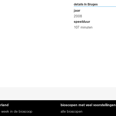
details In Bruges
jaar
2008
speelduur
107 minuten
erland
bioscopen met veel voorstellingen
ze week in de bioscoop
alle bioscopen