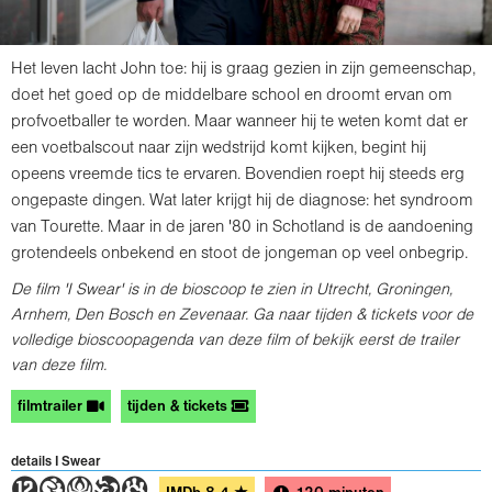
Het leven lacht John toe: hij is graag gezien in zijn gemeenschap,
doet het goed op de middelbare school en droomt ervan om
profvoetballer te worden. Maar wanneer hij te weten komt dat er
een voetbalscout naar zijn wedstrijd komt kijken, begint hij
opeens vreemde tics te ervaren. Bovendien roept hij steeds erg
ongepaste dingen. Wat later krijgt hij de diagnose: het syndroom
van Tourette. Maar in de jaren '80 in Schotland is de aandoening
grotendeels onbekend en stoot de jongeman op veel onbegrip.
De film 'I Swear' is in de bioscoop te zien in Utrecht, Groningen,
Arnhem, Den Bosch en Zevenaar. Ga naar tijden & tickets voor de
volledige bioscoopagenda van deze film of bekijk eerst de trailer
van deze film.
filmtrailer
tijden & tickets
details I Swear
4GATD