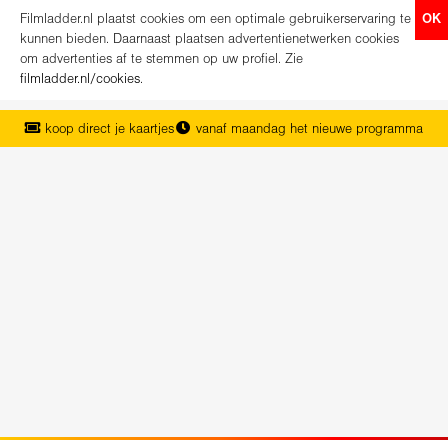
Filmladder.nl plaatst cookies om een optimale gebruikerservaring te
OK
kunnen bieden. Daarnaast plaatsen advertentienetwerken cookies
om advertenties af te stemmen op uw profiel. Zie
filmladder.nl/cookies
.
koop direct je kaartjes
vanaf maandag het nieuwe programma
het complete overzicht van Nederland