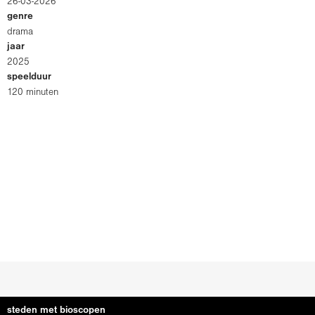
26-03-2026
genre
drama
jaar
2025
speelduur
120 minuten
steden met bioscopen