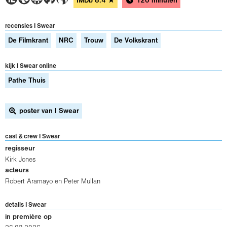
IMDb
8.4
★
120 minuten
recensies I Swear
De Filmkrant
NRC
Trouw
De Volkskrant
kijk I Swear online
Pathe Thuis
poster van I Swear
cast & crew I Swear
regisseur
Kirk Jones
acteurs
Robert Aramayo
en
Peter Mullan
details I Swear
in première op