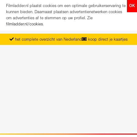
Filmladder.nl plaatst cookies om een optimale gebruikerservaring te
OK
kunnen bieden. Daarnaast plaatsen advertentienetwerken cookies
om advertenties af te stemmen op uw profiel. Zie
filmladder.nl/cookies
.
het complete overzicht van Nederland
koop direct je kaartjes
vanaf maandag het nieuwe programma