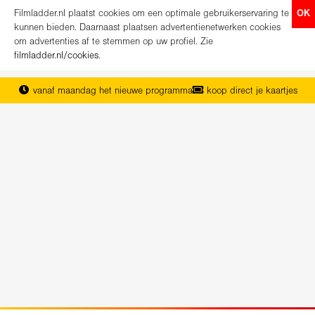
Filmladder.nl plaatst cookies om een optimale gebruikerservaring te
OK
kunnen bieden. Daarnaast plaatsen advertentienetwerken cookies
om advertenties af te stemmen op uw profiel. Zie
filmladder.nl/cookies
.
vanaf maandag het nieuwe programma
koop direct je kaartjes
het complete overzicht van Nederland