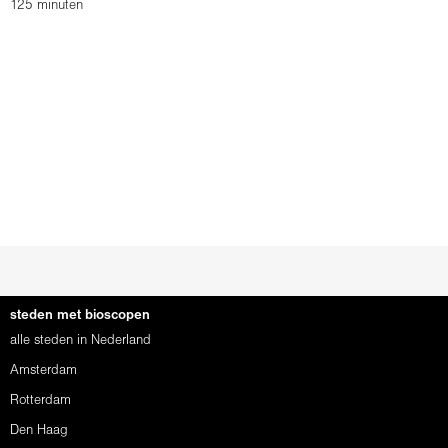
125 minuten
steden met bioscopen
alle steden in Nederland
Amsterdam
Rotterdam
Den Haag