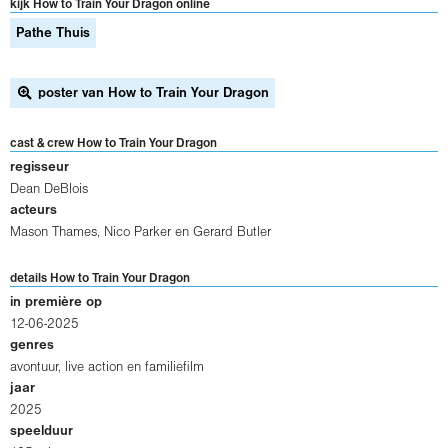
kijk How to Train Your Dragon online
Pathe Thuis
poster van How to Train Your Dragon
cast & crew How to Train Your Dragon
regisseur
Dean DeBlois
acteurs
Mason Thames
,
Nico Parker
en
Gerard Butler
details How to Train Your Dragon
in première op
12-06-2025
genres
avontuur, live action en familiefilm
jaar
2025
speelduur