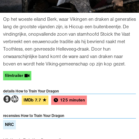
Op het woeste eiland Berk, waar Vikingen en draken al generaties
lang de grootste vijanden zijn, is Hiccup een buitenbeentje. De
vindingrijke, onopvallende zoon van stamhoofd Stoick the Vast
verbreekt een eeuwenoude traditie als hij bevriend raakt met
Toothless, een gevreesde Helleveeg-draak. Door hun
onwaarschijnlijke band komt de ware aard van draken naar
boven en wordt hele Viking-gemeenschap op zijn kop gezet.
filmtrailer
details How to Train Your Dragon
3A
IMDb
7.7
★
125 minuten
recensies How to Train Your Dragon
NRC