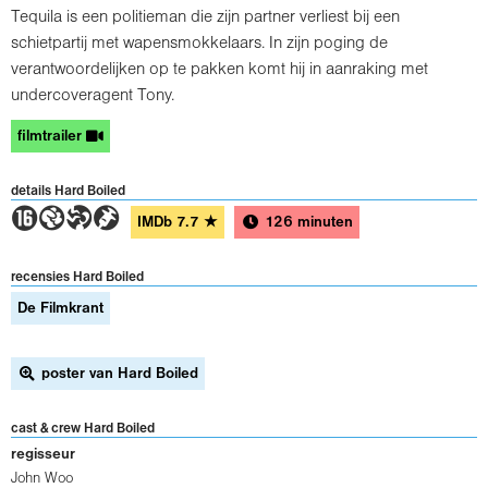
Tequila is een politieman die zijn partner verliest bij een
schietpartij met wapensmokkelaars. In zijn poging de
verantwoordelijken op te pakken komt hij in aanraking met
undercoveragent Tony.
filmtrailer
details Hard Boiled
6GTH
IMDb
7.7
★
126 minuten
recensies Hard Boiled
De Filmkrant
poster van Hard Boiled
cast & crew Hard Boiled
regisseur
John Woo