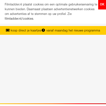
Filmladder.nl plaatst cookies om een optimale gebruikerservaring te
OK
kunnen bieden. Daarnaast plaatsen advertentienetwerken cookies
om advertenties af te stemmen op uw profiel. Zie
filmladder.nl/cookies
.
koop direct je kaartjes
vanaf maandag het nieuwe programma
het complete overzicht van Nederland