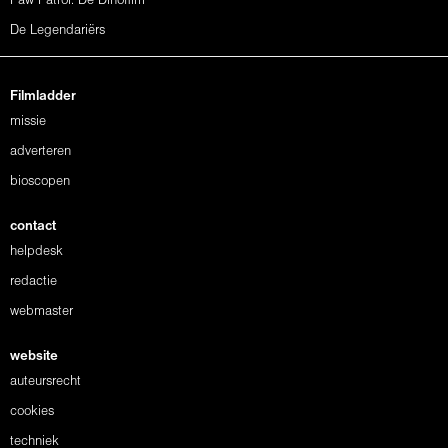
Paw Patrol: De Dinofilm
De Legendariërs
Filmladder
missie
adverteren
bioscopen
contact
helpdesk
redactie
webmaster
website
auteursrecht
cookies
techniek