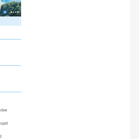
adee
injett
d