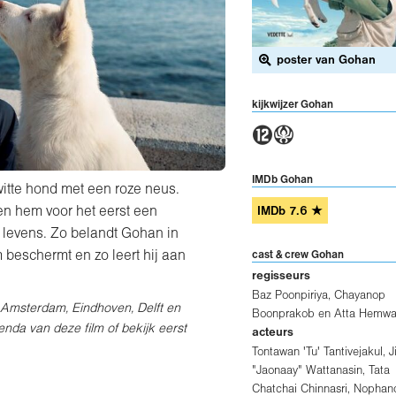
poster van Gohan
kijkwijzer Gohan
4A
IMDb Gohan
itte hond met een roze neus.
 hem voor het eerst een
IMDb
7.6
★
e levens. Zo belandt Gohan in
 beschermt en zo leert hij aan
cast & crew Gohan
regisseurs
Baz Poonpiriya
,
Chayanop
, Amsterdam, Eindhoven, Delft en
Boonprakob
en
Atta Hemw
enda van deze film of bekijk eerst
acteurs
Tontawan 'Tu' Tantivejakul
,
J
"Jaonaay" Wattanasin
,
Tata
Chatchai Chinnasri
,
Nophan