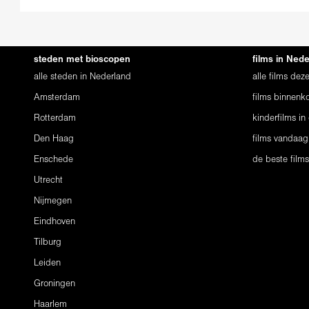
steden met bioscopen
films in Ned
alle steden in Nederland
alle films de
Amsterdam
films binnenko
Rotterdam
kinderfilms in
Den Haag
films vandaag
Enschede
de beste film
Utrecht
Nijmegen
Eindhoven
Tilburg
Leiden
Groningen
Haarlem