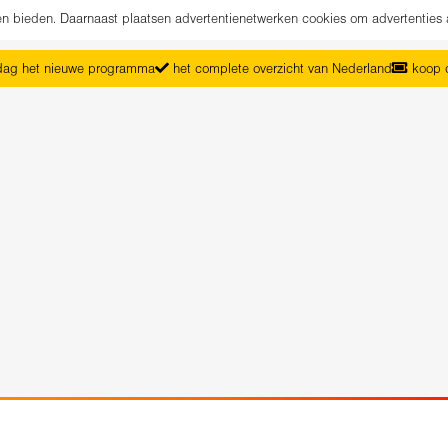
nen bieden. Daarnaast plaatsen advertentienetwerken cookies om advertenties 
ag het nieuwe programma
het complete overzicht van Nederland
koop d