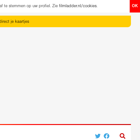
af te stemmen op uw profiel. Zie
filmladder.nl/cookies
.
OK
irect je kaartjes