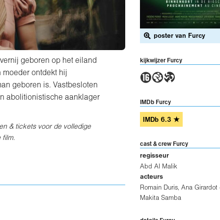
poster van Furcy
vernij geboren op het eiland
kijkwijzer Furcy
6GT
n moeder ontdekt hij
 man geboren is. Vastbesloten
een abolitionistische aanklager
IMDb Furcy
IMDb
6.3
★
den & tickets voor de volledige
film.
cast & crew Furcy
regisseur
Abd Al Malik
acteurs
Romain Duris
,
Ana Girardot
Makita Samba