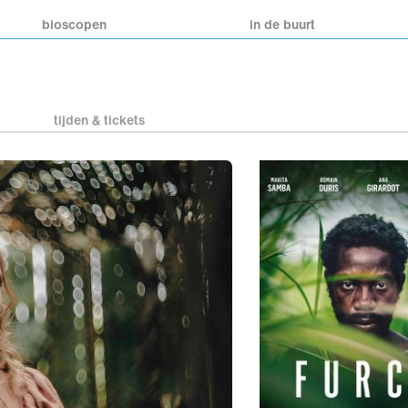
bioscopen
in de buurt
tijden & tickets