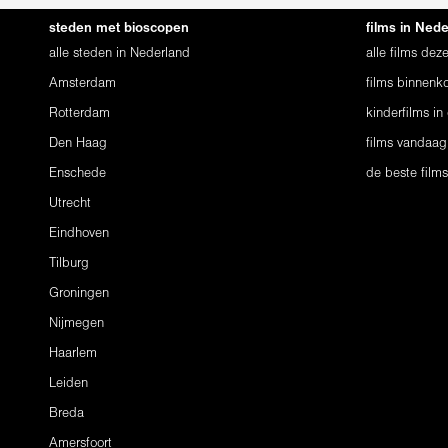
steden met bioscopen
films in Ned
alle steden in Nederland
alle films de
Amsterdam
films binnenko
Rotterdam
kinderfilms in
Den Haag
films vandaag
Enschede
de beste film
Utrecht
Eindhoven
Tilburg
Groningen
Nijmegen
Haarlem
Leiden
Breda
Amersfoort