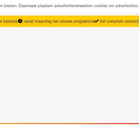
nen bieden. Daarnaast plaatsen advertentienetwerken cookies om advertenties 
e kaartjes
vanaf maandag het nieuwe programma
het complete overzic