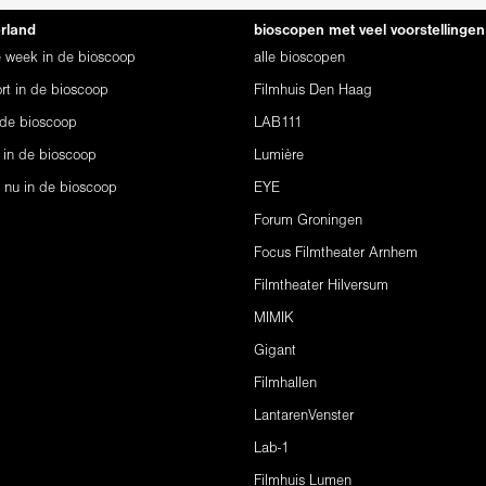
erland
bioscopen met veel voorstellingen
ze week in de bioscoop
alle bioscopen
rt in de bioscoop
Filmhuis Den Haag
 de bioscoop
LAB111
 in de bioscoop
Lumière
s nu in de bioscoop
EYE
Forum Groningen
Focus Filmtheater Arnhem
Filmtheater Hilversum
MIMIK
Gigant
Filmhallen
LantarenVenster
Lab-1
Filmhuis Lumen