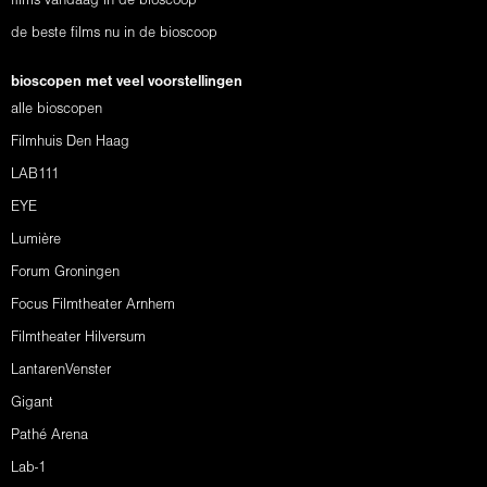
films vandaag in de bioscoop
de beste films nu in de bioscoop
bioscopen met veel voorstellingen
alle bioscopen
Filmhuis Den Haag
LAB111
EYE
Lumière
Forum Groningen
Focus Filmtheater Arnhem
Filmtheater Hilversum
LantarenVenster
Gigant
Pathé Arena
Lab-1