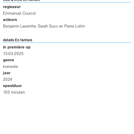
cast & crew En fanfare
regisseur
Emmanuel Courcol
acteurs
Benjamin Lavernhe
,
Sarah Suco
en
Pierre Lottin
details En fanfare
in première op
13-03-2025
genre
komedie
jaar
2024
speelduur
103 minuten