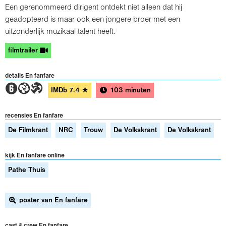
Een gerenommeerd dirigent ontdekt niet alleen dat hij
geadopteerd is maar ook een jongere broer met een
uitzonderlijk muzikaal talent heeft.
filmtrailer
details En fanfare
2GT
IMDb
7.4
★
103 minuten
recensies En fanfare
De Filmkrant
NRC
Trouw
De Volkskrant
De Volkskrant
kijk En fanfare online
Pathe Thuis
poster van En fanfare