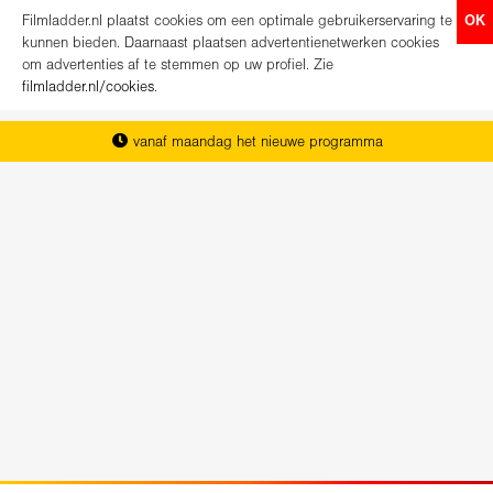
Filmladder.nl plaatst cookies om een optimale gebruikerservaring te
OK
kunnen bieden. Daarnaast plaatsen advertentienetwerken cookies
om advertenties af te stemmen op uw profiel. Zie
filmladder.nl/cookies
.
vanaf maandag het nieuwe programma
het complete overzicht van Nederland
koop direct je kaartjes