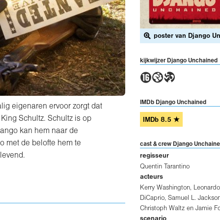
poster van Django U
kijkwijzer Django Unchained
6GT
IMDb Django Unchained
lig eigenaren ervoor zorgt dat
King Schultz. Schultz is op
IMDb
8.5
★
Django kan hem naar de
o met de belofte hem te
cast & crew Django Unchain
 levend.
regisseur
Quentin Tarantino
acteurs
Kerry Washington
,
Leonardo
DiCaprio
,
Samuel L. Jackso
Christoph Waltz
en
Jamie F
scenario