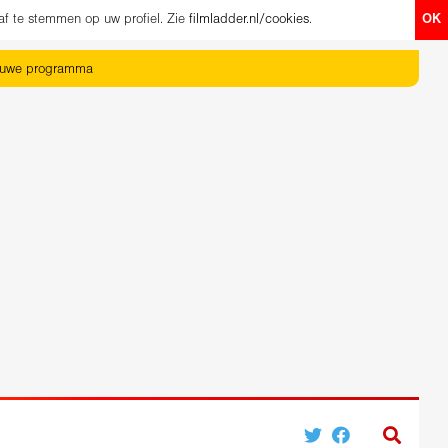
af te stemmen op uw profiel. Zie
filmladder.nl/cookies
.
OK
euwe programma