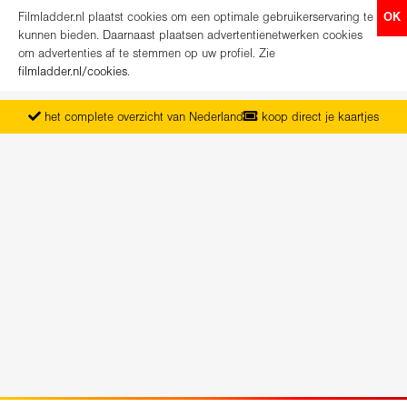
Filmladder.nl plaatst cookies om een optimale gebruikerservaring te
OK
kunnen bieden. Daarnaast plaatsen advertentienetwerken cookies
om advertenties af te stemmen op uw profiel. Zie
filmladder.nl/cookies
.
het complete overzicht van Nederland
koop direct je kaartjes
vanaf maandag het nieuwe programma