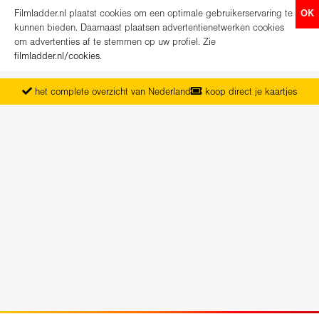
Filmladder.nl plaatst cookies om een optimale gebruikerservaring te
OK
kunnen bieden. Daarnaast plaatsen advertentienetwerken cookies
om advertenties af te stemmen op uw profiel. Zie
filmladder.nl/cookies
.
het complete overzicht van Nederland
koop direct je kaartjes
vanaf maandag het nieuwe programma