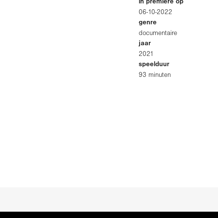
in première op
06-10-2022
genre
documentaire
jaar
2021
speelduur
93 minuten