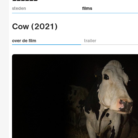
steden
films
Cow (2021)
over de film
trailer