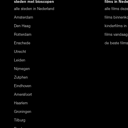
steden met bioscopen
films in Ned
alle steden in Nederland
alle films de
Amsterdam
films binnenko
Den Haag
kinderfilms in
Rotterdam
films vandaag
Enschede
de beste film
Utrecht
Leiden
Nijmegen
Zutphen
Eindhoven
Amersfoort
Haarlem
Groningen
Tilburg