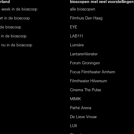
erland
bioscopen met veel voorstellingen
ze week in de bioscoop
alle bioscopen
rt in de bioscoop
Filmhuis Den Haag
 de bioscoop
EYE
 in de bioscoop
LAB111
s nu in de bioscoop
Lumière
LantarenVenster
Forum Groningen
Focus Filmtheater Arnhem
Filmtheater Hilversum
Cinema The Pulse
MIMIK
Pathé Arena
De Lieve Vrouw
LUX