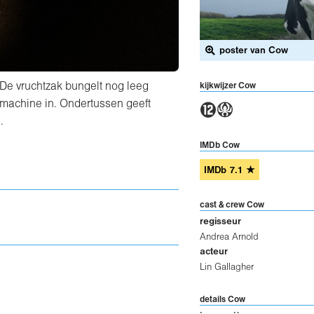
poster van Cow
 De vruchtzak bungelt nog leeg
kijkwijzer Cow
4A
kmachine in. Ondertussen geeft
.
IMDb Cow
IMDb
7.1
★
cast & crew Cow
regisseur
Andrea Arnold
acteur
Lin Gallagher
details Cow