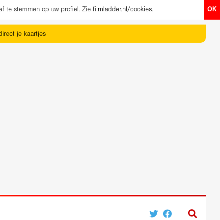
af te stemmen op uw profiel. Zie
filmladder.nl/cookies
.
OK
irect je kaartjes