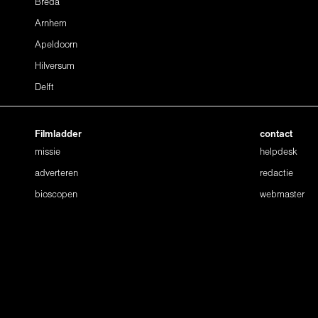
Breda
Arnhem
Apeldoorn
Hilversum
Delft
Filmladder
contact
missie
helpdesk
adverteren
redactie
bioscopen
webmaster