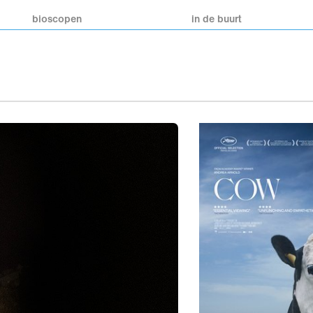
bioscopen
in de buurt