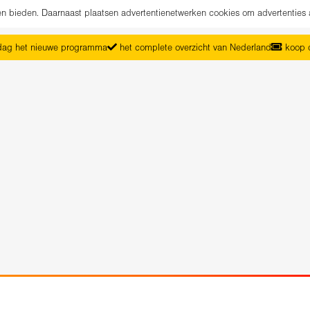
nen bieden. Daarnaast plaatsen advertentienetwerken cookies om advertenties 
ag het nieuwe programma
het complete overzicht van Nederland
koop d