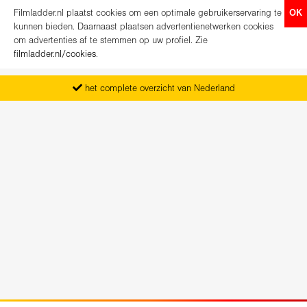
Filmladder.nl plaatst cookies om een optimale gebruikerservaring te
OK
kunnen bieden. Daarnaast plaatsen advertentienetwerken cookies
om advertenties af te stemmen op uw profiel. Zie
filmladder.nl/cookies
.
het complete overzicht van Nederland
vanaf maandag het nieuwe programma
koop direct je kaartjes