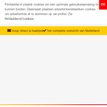
Filmladder.nl plaatst cookies om een optimale gebruikerservaring te
OK
kunnen bieden. Daarnaast plaatsen advertentienetwerken cookies
om advertenties af te stemmen op uw profiel. Zie
filmladder.nl/cookies
.
koop direct je kaartjes
het complete overzicht van Nederland
vanaf maandag het nieuwe programma