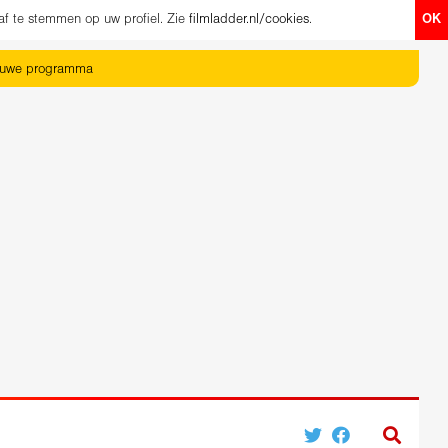
af te stemmen op uw profiel. Zie
filmladder.nl/cookies
.
OK
euwe programma