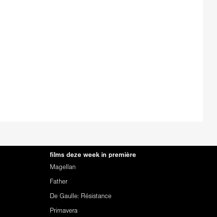
films deze week in première
Magellan
Father
De Gaulle: Résistance
Primavera