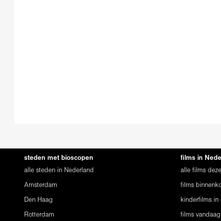
steden met bioscopen
films in Ned
alle steden in Nederland
alle films de
Amsterdam
films binnenko
Den Haag
kinderfilms in
Rotterdam
films vandaag