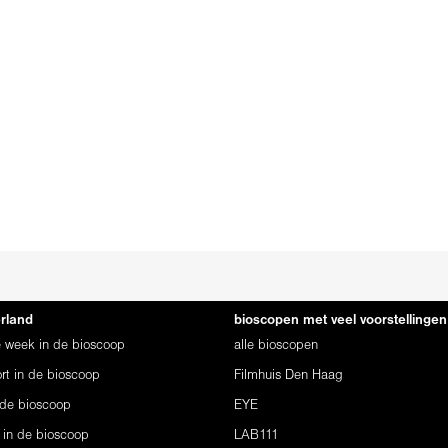
erland
bioscopen met veel voorstellingen
ze week in de bioscoop
alle bioscopen
rt in de bioscoop
Filmhuis Den Haag
 de bioscoop
EYE
 in de bioscoop
LAB111