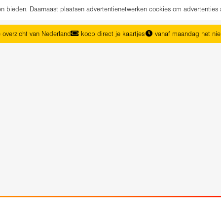
nen bieden. Daarnaast plaatsen advertentienetwerken cookies om advertenties 
 overzicht van Nederland
koop direct je kaartjes
vanaf maandag het ni