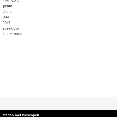
11-01-2018
genre
drama
jaar
2017
speelduur
132 minuten
steden met bioscopen