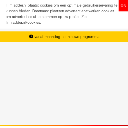
Filmladder.nl plaatst cookies om een optimale gebruikerservaring te
OK
kunnen bieden. Daarnaast plaatsen advertentienetwerken cookies
om advertenties af te stemmen op uw profiel. Zie
filmladder.nl/cookies
.
vanaf maandag het nieuwe programma
het complete overzicht van Nederland
koop direct je kaartjes