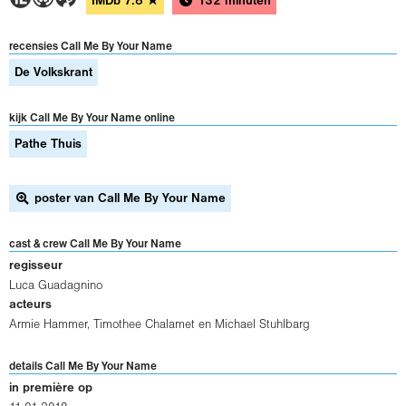
IMDb
7.8
★
132 minuten
recensies Call Me By Your Name
De Volkskrant
kijk Call Me By Your Name online
Pathe Thuis
poster van Call Me By Your Name
cast & crew Call Me By Your Name
regisseur
Luca Guadagnino
acteurs
Armie Hammer
,
Timothee Chalamet
en
Michael Stuhlbarg
details Call Me By Your Name
in première op