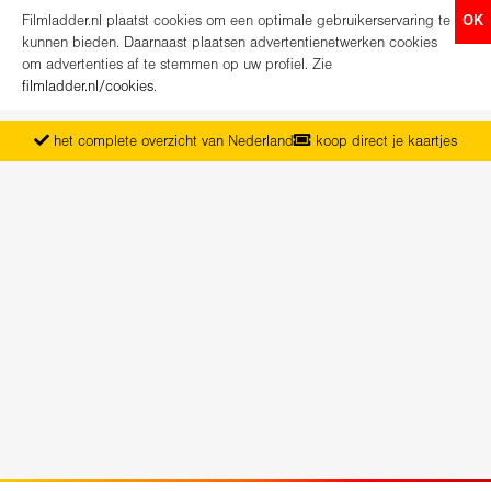
Filmladder.nl plaatst cookies om een optimale gebruikerservaring te
OK
kunnen bieden. Daarnaast plaatsen advertentienetwerken cookies
om advertenties af te stemmen op uw profiel. Zie
filmladder.nl/cookies
.
het complete overzicht van Nederland
koop direct je kaartjes
vanaf maandag het nieuwe programma