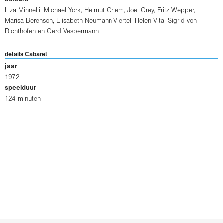
Liza Minnelli
,
Michael York
,
Helmut Griem
,
Joel Grey
,
Fritz Wepper
,
Marisa Berenson
,
Elisabeth Neumann-Viertel
,
Helen Vita
,
Sigrid von
Richthofen
en
Gerd Vespermann
details Cabaret
jaar
1972
speelduur
124 minuten