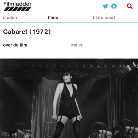
steden
films
in de buurt
Cabaret (1972)
over de film
trailer