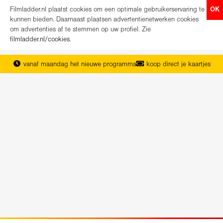
Filmladder.nl plaatst cookies om een optimale gebruikerservaring te
OK
kunnen bieden. Daarnaast plaatsen advertentienetwerken cookies
om advertenties af te stemmen op uw profiel. Zie
filmladder.nl/cookies
.
vanaf maandag het nieuwe programma
koop direct je kaartjes
het complete overzicht van Nederland