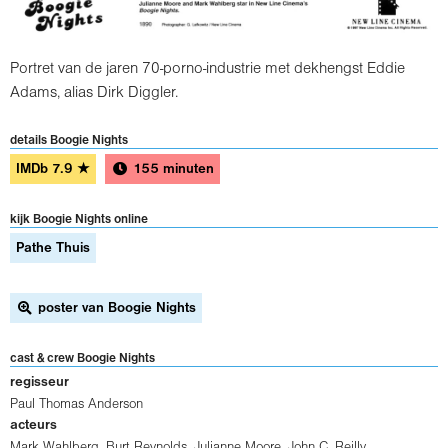
Portret van de jaren 70-porno-industrie met dekhengst Eddie
Adams, alias Dirk Diggler.
details Boogie Nights
IMDb
7.9
★
155 minuten
kijk Boogie Nights online
Pathe Thuis
poster van Boogie Nights
cast & crew Boogie Nights
regisseur
Paul Thomas Anderson
acteurs
Mark Wahlberg
,
Burt Reynolds
,
Julianne Moore
,
John C. Reilly
,