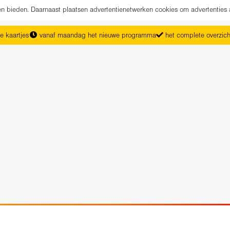
nen bieden. Daarnaast plaatsen advertentienetwerken cookies om advertenties 
e kaartjes
vanaf maandag het nieuwe programma
het complete overzic