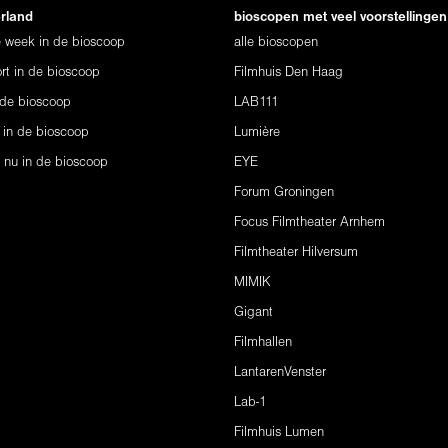
erland
bioscopen met veel voorstellingen
ze week in de bioscoop
alle bioscopen
rt in de bioscoop
Filmhuis Den Haag
 de bioscoop
LAB111
 in de bioscoop
Lumière
s nu in de bioscoop
EYE
Forum Groningen
Focus Filmtheater Arnhem
Filmtheater Hilversum
MIMIK
Gigant
Filmhallen
LantarenVenster
Lab-1
Filmhuis Lumen