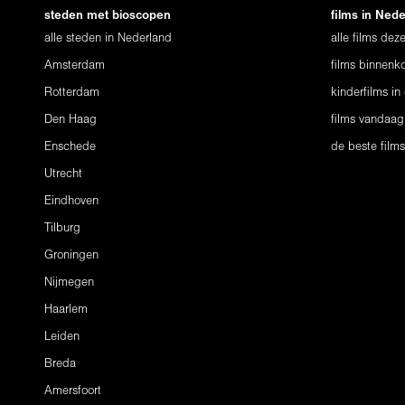
steden met bioscopen
films in Ned
alle steden in Nederland
alle films de
Amsterdam
films binnenko
Rotterdam
kinderfilms in
Den Haag
films vandaag
Enschede
de beste film
Utrecht
Eindhoven
Tilburg
Groningen
Nijmegen
Haarlem
Leiden
Breda
Amersfoort