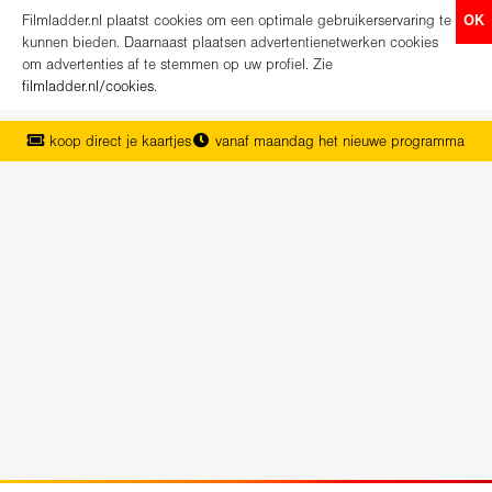
Filmladder.nl plaatst cookies om een optimale gebruikerservaring te
OK
kunnen bieden. Daarnaast plaatsen advertentienetwerken cookies
om advertenties af te stemmen op uw profiel. Zie
filmladder.nl/cookies
.
koop direct je kaartjes
vanaf maandag het nieuwe programma
het complete overzicht van Nederland