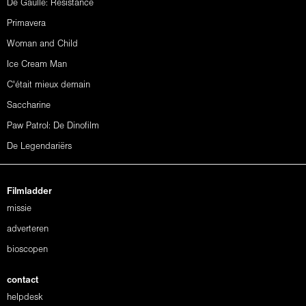
De Gaulle: Résistance
Primavera
Woman and Child
Ice Cream Man
C'était mieux demain
Saccharine
Paw Patrol: De Dinofilm
De Legendariërs
Filmladder
missie
adverteren
bioscopen
contact
helpdesk