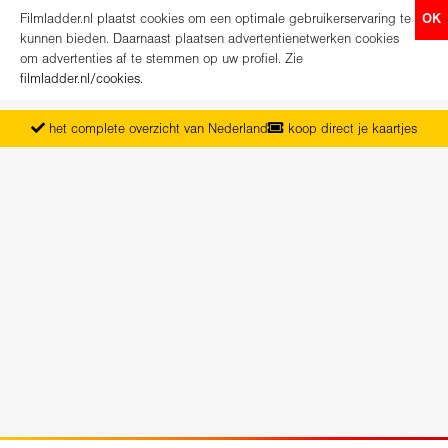
Filmladder.nl plaatst cookies om een optimale gebruikerservaring te
OK
kunnen bieden. Daarnaast plaatsen advertentienetwerken cookies
om advertenties af te stemmen op uw profiel. Zie
filmladder.nl/cookies
.
het complete overzicht van Nederland
koop direct je kaartjes
vanaf maandag het nieuwe programma