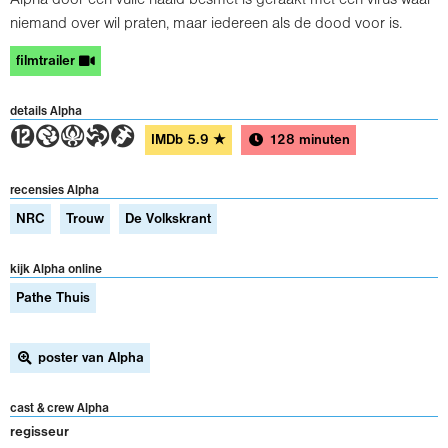
niemand over wil praten, maar iedereen als de dood voor is.
filmtrailer
details Alpha
4GATH
IMDb
5.9
★
128 minuten
recensies Alpha
NRC
Trouw
De Volkskrant
kijk Alpha online
Pathe Thuis
poster van Alpha
cast & crew Alpha
regisseur