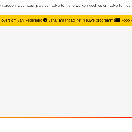
nen bieden. Daarnaast plaatsen advertentienetwerken cookies om advertenties 
 overzicht van Nederland
vanaf maandag het nieuwe programma
koop d