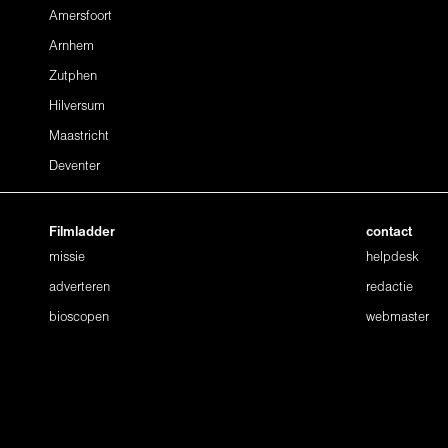
Amersfoort
Arnhem
Zutphen
Hilversum
Maastricht
Deventer
Filmladder
contact
missie
helpdesk
adverteren
redactie
bioscopen
webmaster