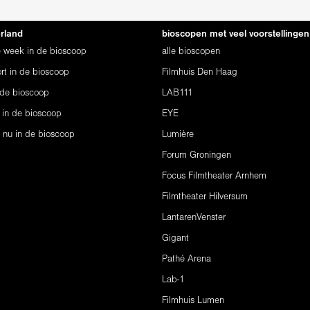
erland
bioscopen met veel voorstellingen
ze week in de bioscoop
alle bioscopen
rt in de bioscoop
Filmhuis Den Haag
 de bioscoop
LAB111
 in de bioscoop
EYE
s nu in de bioscoop
Lumière
Forum Groningen
Focus Filmtheater Arnhem
Filmtheater Hilversum
LantarenVenster
Gigant
Pathé Arena
Lab-1
Filmhuis Lumen