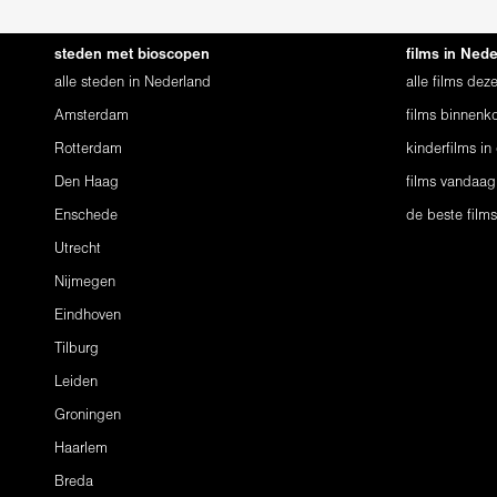
steden met bioscopen
films in Ned
alle steden in Nederland
alle films de
Amsterdam
films binnenko
Rotterdam
kinderfilms in
Den Haag
films vandaag
Enschede
de beste film
Utrecht
Nijmegen
Eindhoven
Tilburg
Leiden
Groningen
Haarlem
Breda