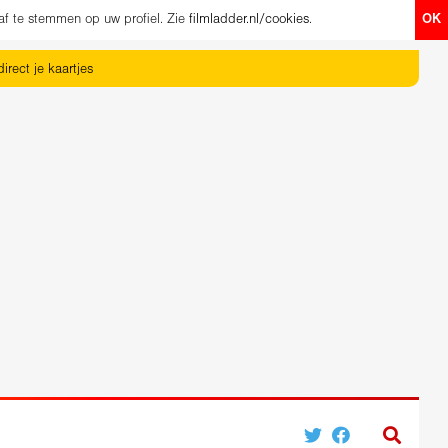
af te stemmen op uw profiel. Zie
filmladder.nl/cookies
.
OK
irect je kaartjes