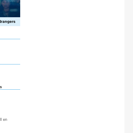
Strangers
rs
l
en