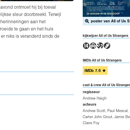
avond ontmoet hij bij toeval
ijkse sleur doorbreekt. Terwijl
poster van All of Us 
t herinneringen aan het
groeide te gaan en het huis
kijkwijzer All of Us Strangers
 er niks is veranderd sinds de
5STH
IMDb All of Us Strangers
IMDb
7.6
★
cast & crew All of Us Strange
regisseur
Andrew Haigh
acteurs
Andrew Scott
,
Paul Mescal
,
Carter John Grout
,
Jamie Bel
Claire Foy