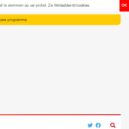
af te stemmen op uw profiel. Zie
filmladder.nl/cookies
.
OK
euwe programma