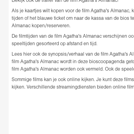
Bekijk ook de trailer van de film Agatha's Almanac!
Als je kaartjes wilt kopen voor de film Agatha's Almanac,
tijden of het blauwe ticket om naar de kassa van de bios te
Almanac kopen/reserveren.
De filmtijden van de film Agatha's Almanac verschijnen ook i
speeltijden gesorteerd op afstand en tijd.
Lees hier ook de synopsis/verhaal van de film Agatha's A
film Agatha's Almanac wordt in deze bioscoopagenda geto
film Agatha's Almanac worden ook vermeld. Ook de speeld
Sommige films kan je ook online kijken. Je kunt deze film
kijken. Verschillende streamingdiensten bieden online film