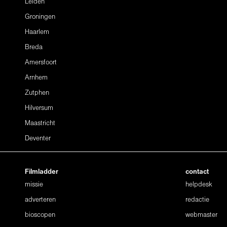
Leiden
Groningen
Haarlem
Breda
Amersfoort
Arnhem
Zutphen
Hilversum
Maastricht
Deventer
Filmladder
contact
missie
helpdesk
adverteren
redactie
bioscopen
webmaster