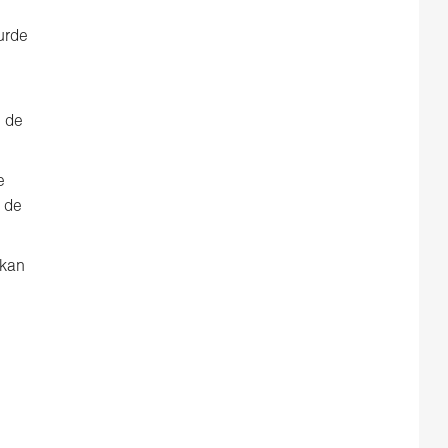
urde
e de
e
 de
 kan