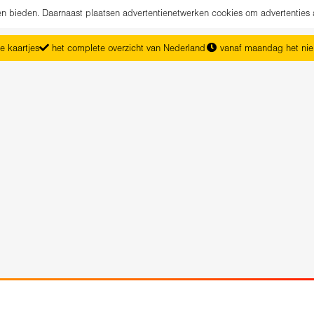
nen bieden. Daarnaast plaatsen advertentienetwerken cookies om advertenties 
e kaartjes
het complete overzicht van Nederland
vanaf maandag het ni