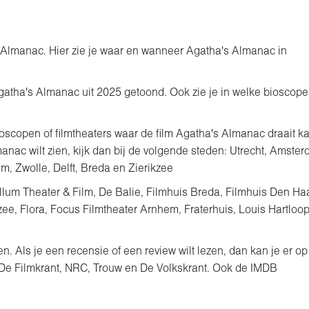
s Almanac. Hier zie je waar en wanneer Agatha's Almanac in
 Agatha's Almanac uit 2025 getoond. Ook zie je in welke bioscop
oscopen of filmtheaters waar de film Agatha's Almanac draait ka
manac wilt zien, kijk dan bij de volgende steden: Utrecht, Amste
, Zwolle, Delft, Breda en Zierikzee
llum Theater & Film, De Balie, Filmhuis Breda, Filmhuis Den Ha
zee, Flora, Focus Filmtheater Arnhem, Fraterhuis, Louis Hartloo
. Als je een recensie of een review wilt lezen, dan kan je er op
t De Filmkrant, NRC, Trouw en De Volkskrant. Ook de IMDB