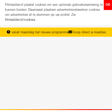
Filmladder.nl plaatst cookies om een optimale gebruikerservaring te
OK
kunnen bieden. Daarnaast plaatsen advertentienetwerken cookies
om advertenties af te stemmen op uw profiel. Zie
filmladder.nl/cookies
.
vanaf maandag het nieuwe programma
koop direct je kaartjes
het complete overzicht van Nederland