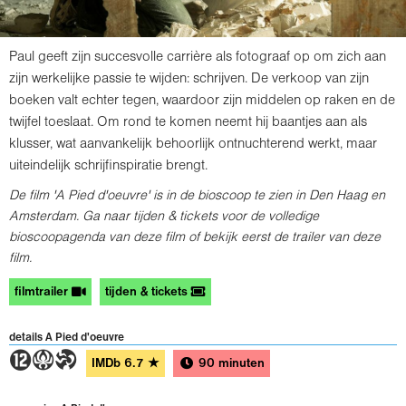
Paul geeft zijn succesvolle carrière als fotograaf op om zich aan
zijn werkelijke passie te wijden: schrijven. De verkoop van zijn
boeken valt echter tegen, waardoor zijn middelen op raken en de
twijfel toeslaat. Om rond te komen neemt hij baantjes aan als
klusser, wat aanvankelijk behoorlijk ontnuchterend werkt, maar
uiteindelijk schrijfinspiratie brengt.
De film 'A Pied d'oeuvre' is in de bioscoop te zien in Den Haag en
Amsterdam. Ga naar tijden & tickets voor de volledige
bioscoopagenda van deze film of bekijk eerst de trailer van deze
film.
filmtrailer
tijden & tickets
details A Pied d'oeuvre
4AT
IMDb
6.7
★
90 minuten