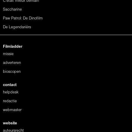
C'était mieux demain
Saccharine
Paw Patrol: De Dinofilm
De Legendariërs
Filmladder
missie
adverteren
bioscopen
contact
helpdesk
redactie
webmaster
website
auteursrecht