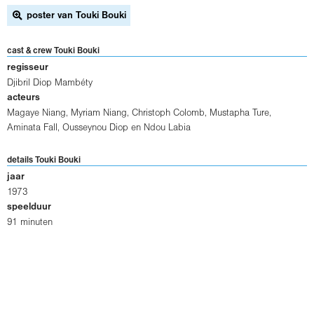
poster van Touki Bouki
cast & crew Touki Bouki
regisseur
Djibril Diop Mambéty
acteurs
Magaye Niang
,
Myriam Niang
,
Christoph Colomb
,
Mustapha Ture
,
Aminata Fall
,
Ousseynou Diop
en
Ndou Labia
details Touki Bouki
jaar
1973
speelduur
91 minuten