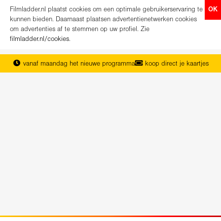
Filmladder.nl plaatst cookies om een optimale gebruikerservaring te
OK
kunnen bieden. Daarnaast plaatsen advertentienetwerken cookies
om advertenties af te stemmen op uw profiel. Zie
filmladder.nl/cookies
.
vanaf maandag het nieuwe programma
koop direct je kaartjes
het complete overzicht van Nederland