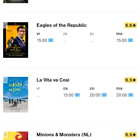
Eagles of the Republic
6.6★
vr
za
zo
ma
15:00
...
...
15:00
La Vita va Cosi
6.5★
vr
za
zo
ma
...
15:00
20:00
20:00
Minions & Monsters (NL)
6.5★