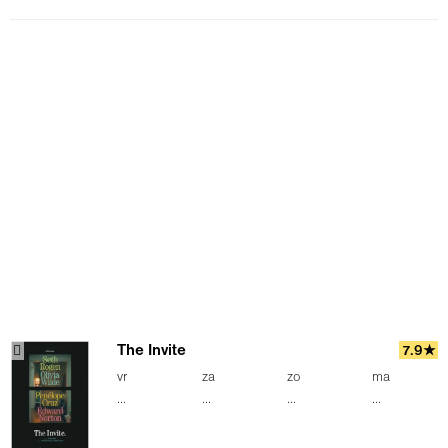
The Invite
7.9★
vr
za
zo
ma
...
...
...
...