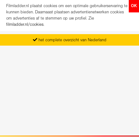
Filmladder.nl plaatst cookies om een optimale gebruikerservaring te
OK
kunnen bieden. Daarnaast plaatsen advertentienetwerken cookies
om advertenties af te stemmen op uw profiel. Zie
filmladder.nl/cookies
.
het complete overzicht van Nederland
vanaf maandag het nieuwe programma
koop direct je kaartjes