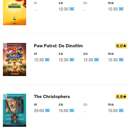
vr
za
zo
ma
...
12:30
...
12:30
Paw Patrol: De Dinofilm
6.0★
vr
za
zo
ma
12:30
12:30
12:30
12:30
The Christophers
6.8★
vr
za
zo
ma
20:00
15:00
...
15:00