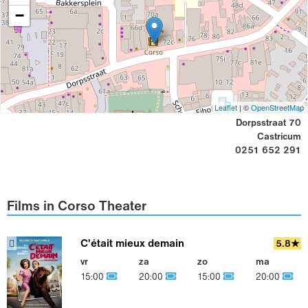
−
Leaflet
| ©
OpenStreetMap
Dorpsstraat 70
Castricum
0251 652 291
Films in Corso Theater
C'était mieux demain
5.8★
vr
za
zo
ma
15:00
20:00
15:00
20:00