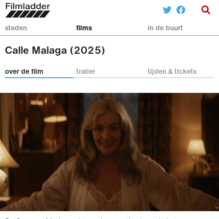
steden
films
in de buurt
Calle Malaga (2025)
over de film
trailer
tijden & tickets