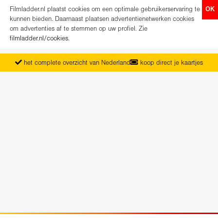
Filmladder.nl plaatst cookies om een optimale gebruikerservaring te
OK
kunnen bieden. Daarnaast plaatsen advertentienetwerken cookies
om advertenties af te stemmen op uw profiel. Zie
filmladder.nl/cookies
.
het complete overzicht van Nederland
koop direct je kaartjes
vanaf maandag het nieuwe programma