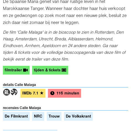
De Spaanse Maria geniet van haar rustige leven in het
Marokkaanse Tanger. Wanneer haar dochter haar huis verkoopt
en ze gedwongen op zoek moet naar een nieuwe plek, besluit ze
zich daar niet zomaar bij neer te leggen.
De film 'Calle Malaga' is in de bioscoop te zien in Rotterdam, Den
Haag, Amsterdam, Utrecht, Breda, Alblasserdam, Helmond,
Eindhoven, Arnhem, Apeldoorn en
24 andere steden
. Ga naar
tijden & tickets voor de volledige bioscoopagenda van deze film of
bekijk eerst de trailer van deze film.
filmtrailer
tijden & tickets
details Calle Malaga
1T
IMDb
7.1
★
116 minuten
recensies Calle Malaga
De Filmkrant
NRC
Trouw
De Volkskrant